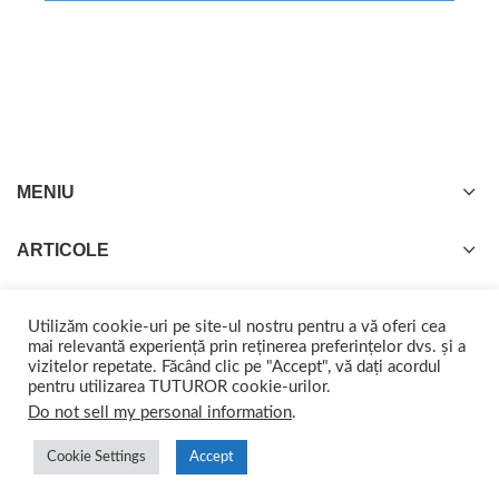
MENIU
ARTICOLE
Utilizăm cookie-uri pe site-ul nostru pentru a vă oferi cea
mai relevantă experiență prin reținerea preferințelor dvs. și a
vizitelor repetate. Făcând clic pe "Accept", vă dați acordul
GISTEL
2022 CREATED BY
web-marketing.ro
. Împreună ajungem departe.
pentru utilizarea TUTUROR cookie-urilor.
Do not sell my personal information
.
Cookie Settings
Accept
0
0
Shop
Wishlist
Cart
My account