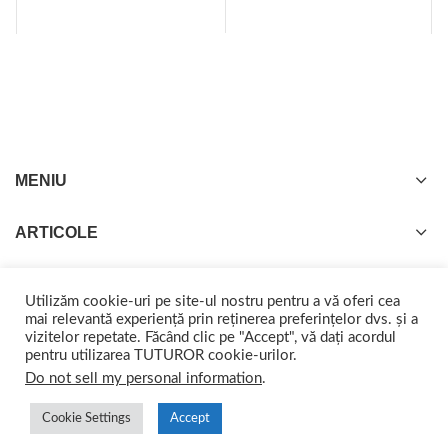
MENIU
ARTICOLE
Utilizăm cookie-uri pe site-ul nostru pentru a vă oferi cea
mai relevantă experiență prin reținerea preferințelor dvs. și a
vizitelor repetate. Făcând clic pe "Accept", vă dați acordul
GISTEL
2022 CREATED BY
web-marketing.ro
. Împreună ajungem departe.
pentru utilizarea TUTUROR cookie-urilor.
Do not sell my personal information
.
Cookie Settings
Accept
0
0