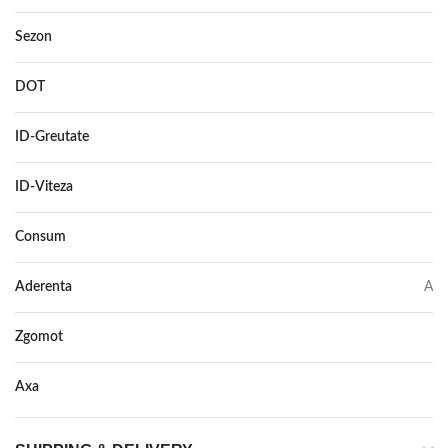
Sezon
VARA
DOT
–
ID-Greutate
111
ID-Viteza
W
Consum
C
Aderenta
A
Zgomot
72
Axa
–