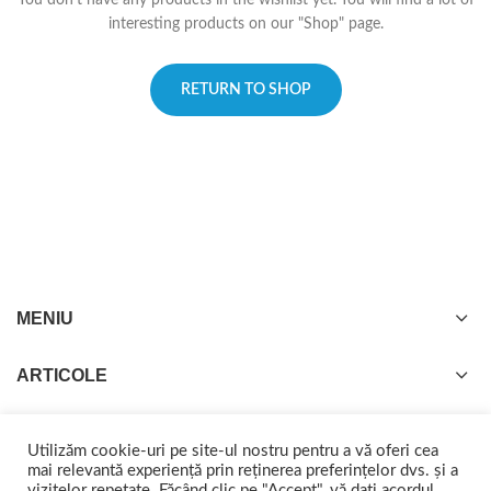
You don't have any products in the wishlist yet.
You will find a lot of
interesting products on our "Shop" page.
RETURN TO SHOP
MENIU
ARTICOLE
Utilizăm cookie-uri pe site-ul nostru pentru a vă oferi cea
mai relevantă experiență prin reținerea preferințelor dvs. și a
vizitelor repetate. Făcând clic pe "Accept", vă dați acordul