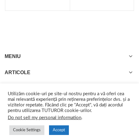
MENIU
ARTICOLE
Utilizăm cookie-uri pe site-ul nostru pentru a vă oferi cea
mai relevantă experiență prin reținerea preferințelor dvs. și a
vizitelor repetate. Făcând clic pe "Accept", vă dați acordul
GISTEL
2022 CREATED BY
web-marketing.ro
. Împreună ajungem departe.
pentru utilizarea TUTUROR cookie-urilor.
Do not sell my personal information
.
Cookie Settings
Accept
0
0