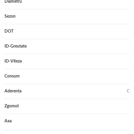
Diametru
17
Sezon
IARNA
DOT
–
ID-Greutate
97
ID-Viteza
H
Consum
C
Aderenta
C
Zgomot
72
Axa
–