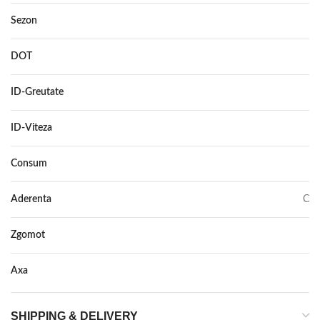
Sezon
IARNA
DOT
–
ID-Greutate
99/97
ID-Viteza
T
Consum
E
Aderenta
C
Zgomot
73
Axa
–
SHIPPING & DELIVERY