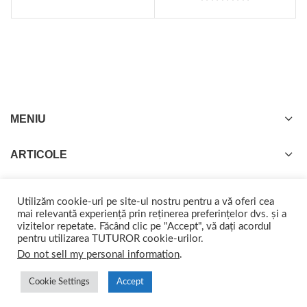
MENIU
ARTICOLE
Utilizăm cookie-uri pe site-ul nostru pentru a vă oferi cea
mai relevantă experiență prin reținerea preferințelor dvs. și a
vizitelor repetate. Făcând clic pe "Accept", vă dați acordul
GISTEL
2022 CREATED BY
web-marketing.ro
. Împreună ajungem departe.
pentru utilizarea TUTUROR cookie-urilor.
Do not sell my personal information
.
Cookie Settings
Accept
0
0
Shop
Wishlist
Cart
My account