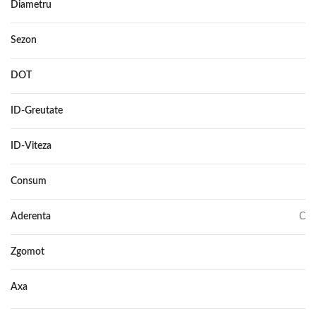
Diametru
14
Sezon
IARNA
DOT
–
ID-Greutate
86
ID-Viteza
T
Consum
E
Aderenta
C
Zgomot
71
Axa
–