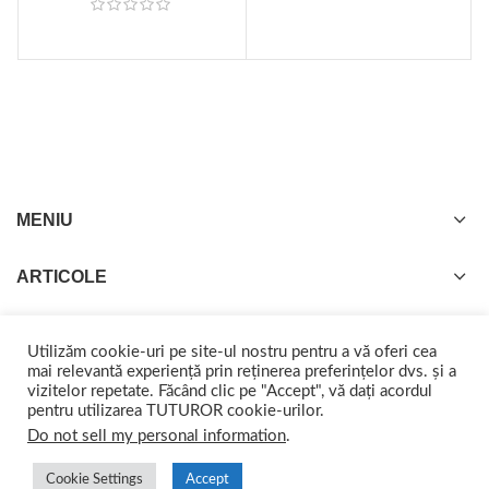
MENIU
ARTICOLE
Utilizăm cookie-uri pe site-ul nostru pentru a vă oferi cea
mai relevantă experiență prin reținerea preferințelor dvs. și a
vizitelor repetate. Făcând clic pe "Accept", vă dați acordul
GISTEL
2022 CREATED BY
web-marketing.ro
. Împreună ajungem departe.
pentru utilizarea TUTUROR cookie-urilor.
Do not sell my personal information
.
Cookie Settings
Accept
0
0