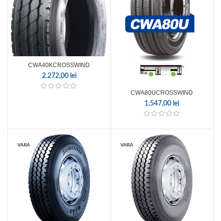
CWA40KCROSSWIND
2.272,00
lei
CWA80UCROSSWIND
1.547,00
lei
VARA
VARA