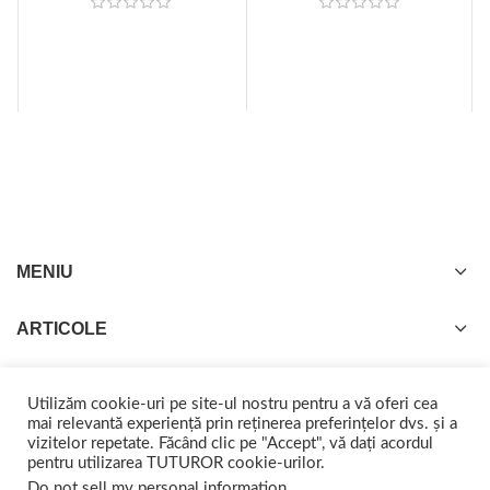
MENIU
ARTICOLE
Utilizăm cookie-uri pe site-ul nostru pentru a vă oferi cea
mai relevantă experiență prin reținerea preferințelor dvs. și a
vizitelor repetate. Făcând clic pe "Accept", vă dați acordul
GISTEL
2022 CREATED BY
web-marketing.ro
. Împreună ajungem departe.
pentru utilizarea TUTUROR cookie-urilor.
Do not sell my personal information
.