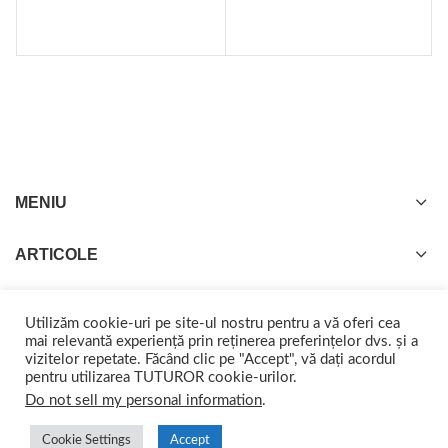
MENIU
ARTICOLE
Utilizăm cookie-uri pe site-ul nostru pentru a vă oferi cea
mai relevantă experiență prin reținerea preferințelor dvs. și a
vizitelor repetate. Făcând clic pe "Accept", vă dați acordul
GISTEL
2022 CREATED BY
web-marketing.ro
. Împreună ajungem departe.
pentru utilizarea TUTUROR cookie-urilor.
Do not sell my personal information
.
Cookie Settings
Accept
0
0