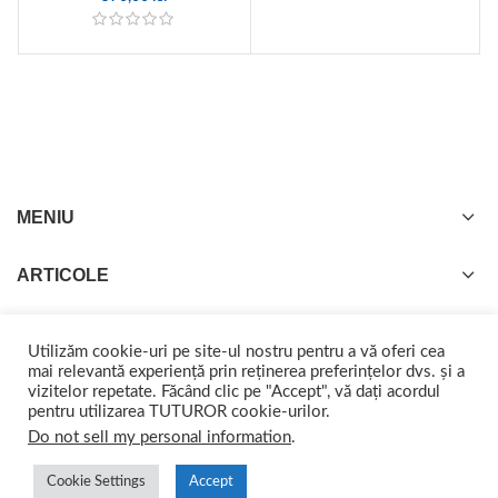
MENIU
ARTICOLE
Utilizăm cookie-uri pe site-ul nostru pentru a vă oferi cea
mai relevantă experiență prin reținerea preferințelor dvs. și a
vizitelor repetate. Făcând clic pe "Accept", vă dați acordul
GISTEL
2022 CREATED BY
web-marketing.ro
. Împreună ajungem departe.
pentru utilizarea TUTUROR cookie-urilor.
Do not sell my personal information
.
Cookie Settings
Accept
0
0