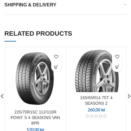
SHIPPING & DELIVERY
RELATED PRODUCTS
155/65R14 75T 4
SEASONS 2
260,00
lei
225/70R15C 112/110R
POINT S 4 SEASONS VAN
8PR
570,00
lei