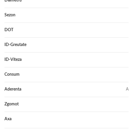
Diametru
15C
Sezon
ALL SEASON
DOT
–
ID-Greutate
109/107
ID-Viteza
R
Consum
C
Aderenta
A
Zgomot
73
Axa
–