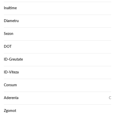
Inaltime
60
Diametru
18
Sezon
ALL SEASON
DOT
–
ID-Greutate
107
ID-Viteza
V XL
Consum
C
Aderenta
C
Zgomot
72