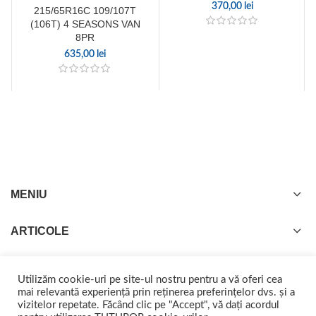
370,00
lei
215/65R16C 109/107T
(106T) 4 SEASONS VAN
8PR
635,00
lei
MENIU
ARTICOLE
Utilizăm cookie-uri pe site-ul nostru pentru a vă oferi cea
mai relevantă experiență prin reținerea preferințelor dvs. și a
vizitelor repetate. Făcând clic pe "Accept", vă dați acordul
GISTEL
2022 CREATED BY
web-marketing.ro
. Împreună ajungem departe.