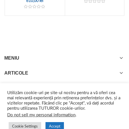
610,00
lei
MENIU
ARTICOLE
Utilizăm cookie-uri pe site-ul nostru pentru a vă oferi cea
mai relevantă experiență prin reținerea preferințelor dvs. și a
vizitelor repetate. Făcând clic pe "Accept", vă dați acordul
GISTEL
2022 CREATED BY
web-marketing.ro
. Împreună ajungem departe.
pentru utilizarea TUTUROR cookie-urilor.
Do not sell my personal information
.
Cookie Settings
Accept
0
0