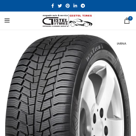
0
IARNA