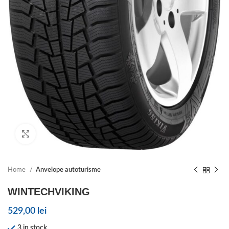
Click to enlarge
Home
Anvelope autoturisme
WINTECHVIKING
529,00
lei
3 in stock