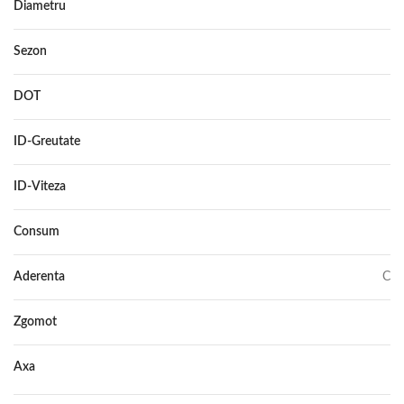
Diametru
17
Sezon
IARNA
DOT
–
ID-Greutate
96
ID-Viteza
H
Consum
E
Aderenta
C
Zgomot
72
Axa
–