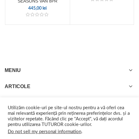
SEASONS VAN 8PR
445,00
lei
MENIU
ARTICOLE
Utilizăm cookie-uri pe site-ul nostru pentru a vă oferi cea
mai relevantă experiență prin reținerea preferințelor dvs. și a
vizitelor repetate. Făcând clic pe "Accept", vă dați acordul
GISTEL
2022 CREATED BY
web-marketing.ro
. Împreună ajungem departe.
pentru utilizarea TUTUROR cookie-urilor.
Do not sell my personal information
.