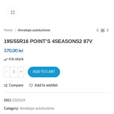
Click to enlarge
Home
Anvelope autoturisme
195/55R16 POINT’S 4SEASONS2 87V
370,00
lei
4 in stock
ADD TO CART
Compare
Add to wishlist
SKU:
GS0169
Category:
Anvelope autoturisme