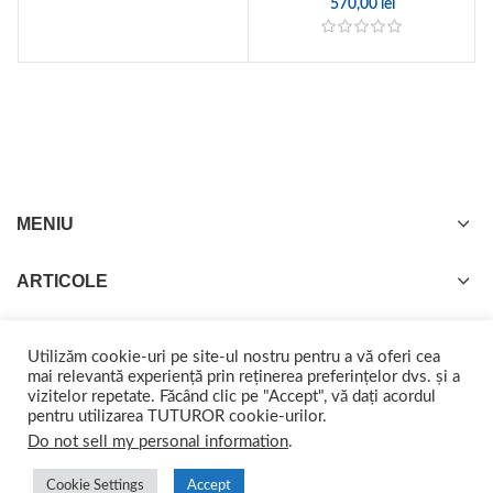
570,00
lei
MENIU
ARTICOLE
Utilizăm cookie-uri pe site-ul nostru pentru a vă oferi cea
mai relevantă experiență prin reținerea preferințelor dvs. și a
vizitelor repetate. Făcând clic pe "Accept", vă dați acordul
GISTEL
2022 CREATED BY
web-marketing.ro
. Împreună ajungem departe.
pentru utilizarea TUTUROR cookie-urilor.
Do not sell my personal information
.
Cookie Settings
Accept
0
0